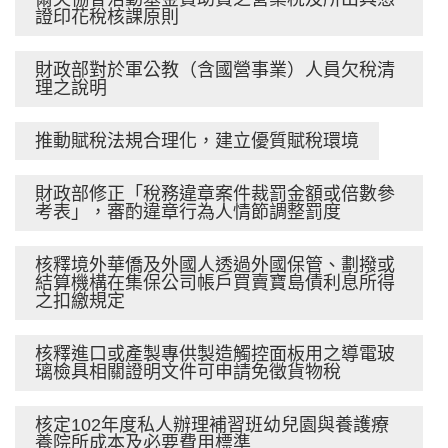
證印花稅核課原則
財政部對於軍公教（含國營事業）人員欠稅清
理之說明
推動賦稅法規合理化，建立優質賦稅環境
財政部修正「稅務違章案件裁罰金額或倍數參
考表」，審酌違章行為人情節調整罰度
核釋境外華僑及外國人透過外國保管、劃撥或
結算機構在集保公司帳戶買賣寶島債利息所得
之扣繳規定
核釋進口或產製專供製造觸控面板用之導電玻
璃檢具相關證明文件可申請免徵貨物稅
核定102年度私人辦理補習班幼兒園與養護療
養院所成本及必要費用標準