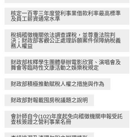
核定一百零三年度營利事業借款利率最高標準
及員工薪資通常水準
稅捐稽徵機關依法調查課稅，並尊重法院判
決；財政部客觀公正處理訴願案件保障納稅義
務人權益
財政部核釋學生團體舉辦電影欣賞、演唱會及
舞會等臨時性文康活動之娛樂稅規定
財政部積極推動賦稅人權之措施與作為
財政部對報載囤房稅議題之說明
會計師自今(102)年度起免向稽徵機關申報受託
查核簽證之營利事業名冊