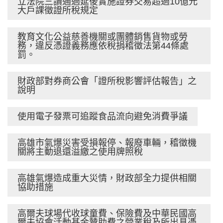
立法院三讀通過延後實施證券交易超過10億元
大戶課徵證所稅規定
教育文化公益慈善機關或團體銷售貨物或勞
務，違反憑證義務應依稅捐稽徵法第44條處
罰。
財政部對券商公會「證所稅影響評估報告」之
說明
使用電子發票可追蹤食品流向避免消費爭議
高雄市氣爆災害受損報停、報廢車輛，稽徵機
關將主動退還溢繳之使用牌照稅
高雄氣爆造成重大災情，財政部全力提供相關
協助措施
高爾夫球場代收球童費、保險費及中華民國高
爾夫協會活動基金贊助費之營業稅及所出具憑