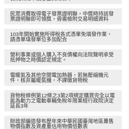
民眾消費取得電子發票證明聯，中獎時持該發
票證明聯即可領獎，毋需檢附交易明細資料
103年開始實施所得稅各式憑單免填發作業，
請憑單填發單位多加配合
營利事業或個人購入不良債權向法院聲明承受
抵押物之時價認定規定。
電暖氣及其他空間電加熱器，若無壓縮機元
件，核非屬暖氣機，不課徵貨物稅
貨物稅條例第12條之3第2項規定購買完全以電
能為動力之電動車輛免稅年限業經行政院決定
延長3年
財政部編造發布歷年來中華民國臺灣地區躉售
物價指數及資產重估用物價倍數表