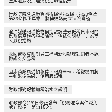
查緝逃漏及清理欠稅之辦理情形
行政院院會通過貨物稅條例第2條、第23條及
第33條修正草案，將儘速送請立法院審議
澄清媒體報導按物價指數調整最低稅負申報門
檻及遺產稅各項扣除額，係依法調整，非為富
人減稅措施
收回或收買限制員工權利新股辦理註銷者不課
徵證券交易稅
因康芮颱風受損報停、報廢車輛，稽徵機關將
主動退還溢繳之使用牌照稅
財政部對報載加稅治水之說明
財政部今(28)日修正發布「稅務違章案件減免
處罰標準」第11條之1