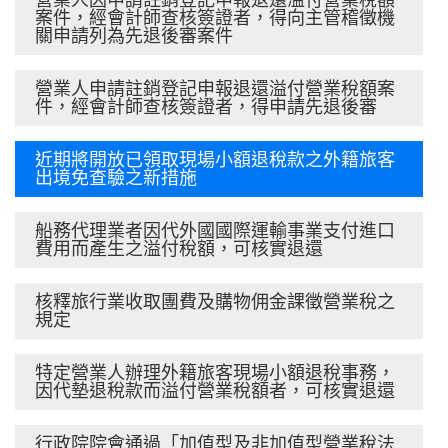
營業人因申請註銷登記申報退還溢付營業稅額
案件，經會計師查核簽證者，得向主管稽徵機
關申請列為先退後審案件
營業人申請註銷登記申報退還溢付營業稅額案
件，經會計師查核簽證者，得申請先退後審
近期將開放已領取現場小額退稅款之外籍旅客
出境免查驗之新措施
船務代理業者因代外國國際運輸事業支付進口
費用而產生之溢付稅額，可核實退還
核釋旅行業收取團費及購物佣金課徵營業稅之
規定
特定營業人辦理外籍旅客現場小額退稅事務，
因代墊退稅款而溢付營業稅額者，可核實退還
行政院院會通過「加值型及非加值型營業稅法