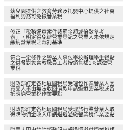
幼兒園提供之教育勞務及托嬰中心提供之社會
福利勞務可免徵營業稅
修正「稅務違章案件裁罰金額或倍數參考
表」，明定得免辦營業登記之營業人未依規定
繳納營業稅之裁罰基準
符合一定條件之營業人承包學校辦理學生餐點
之供餐對象含教職員工者按銷售額1％課徵營
業稅
財政部訂定各地區國稅局受理包作業營業人因
買受人事由無法收回價款申請退還營業稅或留
抵應納營業稅作業要點
財政部訂定各地區國稅局受理旅行業營業人取
得購物佣金收入申請退還溢繳營業稅作業要點