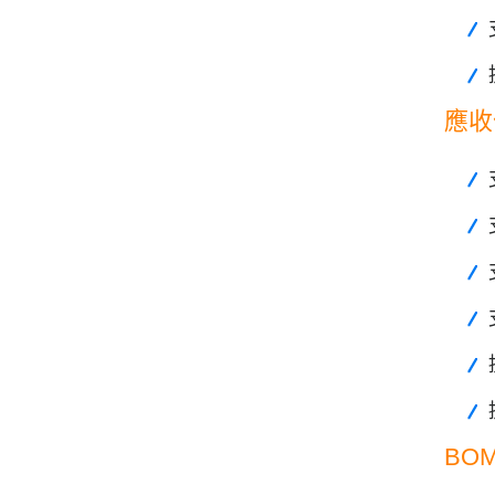
應收
BO