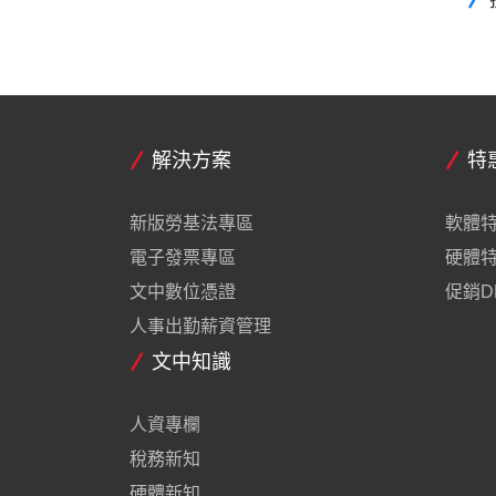
解決方案
特
新版勞基法專區
軟體
電子發票專區
硬體
文中數位憑證
促銷D
人事出勤薪資管理
文中知識
人資專欄
稅務新知
硬體新知